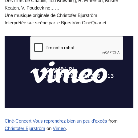
Des films de Chaplin, Tod Browning, R. Emerson, Buster
Keaton, V. Poudovkine……
Une musique originale de Christofer Bjurström
Interprétée sur scène par le Bjurström CinéQuartet
Ciné-Concert Vous reprendrez bien un peu d’excès
from
Christofer Bjurström
on
Vimeo
.