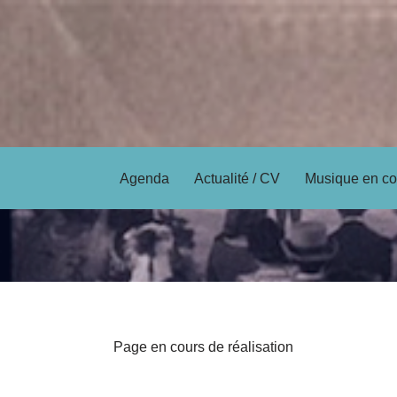
Aller
au
contenu
Agenda
Actualité / CV
Musique en co
Page en cours de réalisation