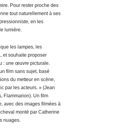
dmire. Pour rester proche des
onne tout naturellement à ses
ressionniste, en les
e lumière.
rique les lampes, les
c., et souhaite proposer
 : une œuvre picturale.
 un film sans sujet, basé
ions du metteur en scène,
ic par les acteurs. » (Jean
s, Flammarion). Un film
êve, avec des images filmées à
e cheval monté par Catherine
es nuages.