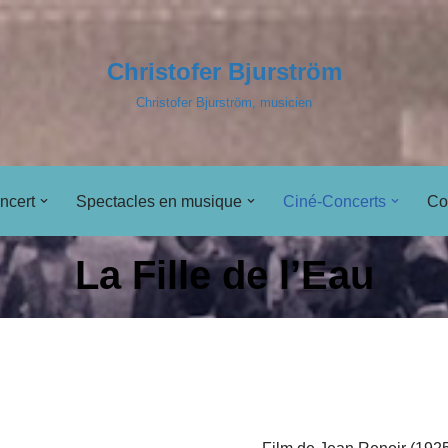
Christofer Bjurström
Christofer Bjurström, musicien
ncert
Spectacles en musique
Ciné-Concerts
Co
La Fille de l’Eau