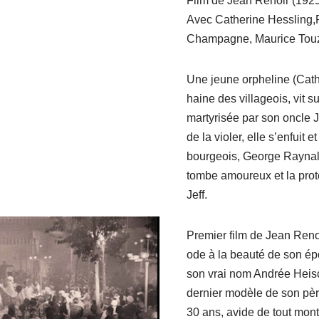
Film de Jean Renoir (192
Avec Catherine Hessling,P
Champagne, Maurice Touz
Une jeune orpheline (Cath
haine des villageois, vit s
martyrisée par son oncle Jef
de la violer, elle s’enfuit e
bourgeois, George Raynal 
tombe amoureux et la prot
Jeff.
Premier film de Jean Renoi
ode à la beauté de son ép
son vrai nom Andrée Heisch
dernier modèle de son pèr
30 ans, avide de tout montr