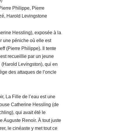
5)
ierre Philippe, Pierre
é, Harold Levingstone
erine Hessling), exposée à la
ur une péniche où elle est
f (Pierre Philippe). Il tente
t est recueillie par un jeune
(Harold Levingston), qui en
ège des attaques de l’oncle
r, La Fille de l’eau est une
ouse Catherine Hessling (de
ling), qui avait été le
e Auguste Renoir. À tout juste
er, le cinéaste y met tout ce