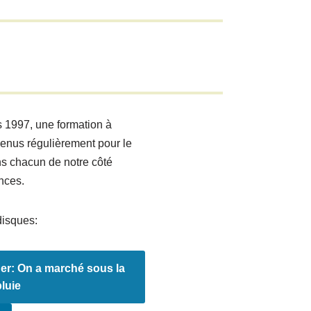
s 1997, une formation à
enus régulièrement pour le
ns chacun de notre côté
nces.
disques:
r: On a marché sous la
pluie