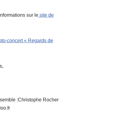
informations sur le
site de
hoto-concert « Regards de
s,
ensemble :Christophe Rocher
oo.fr