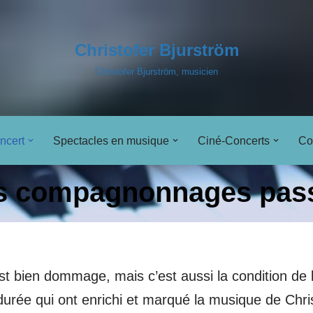
Christofer Bjurström
Christofer Bjurström, musicien
ncert
Spectacles en musique
Ciné-Concerts
Co
s compagnonnages pas
st bien dommage, mais c’est aussi la condition de l
rée qui ont enrichi et marqué la musique de Chris