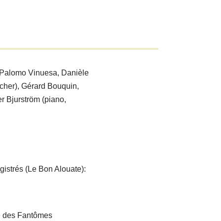
 Palomo Vinuesa, Danièle
her), Gérard Bouquin,
er Bjurström (piano,
gistrés (Le Bon Alouate):
e des Fantômes