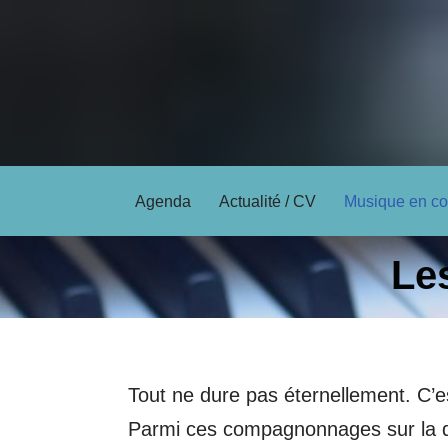
Aller
au
contenu
Agenda
Actualité / CV
Musique en co
Le
Tout ne dure pas éternellement. C’e
Parmi ces compagnonnages sur la du