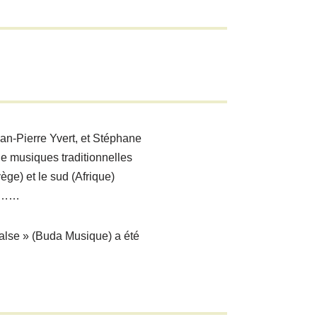
n-Pierre Yvert, et Stéphane
e musiques traditionnelles
ège) et le sud (Afrique)
ue……
alse » (Buda Musique) a été